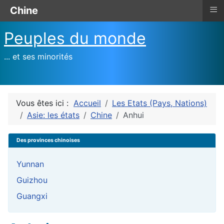
≡
Chine
Peuples du monde
... et ses minorités
Vous êtes ici :
Accueil
Les Etats (Pays, Nations)
Asie: les états
Chine
Anhui
Des provinces chinoises
Yunnan
Guizhou
Guangxi