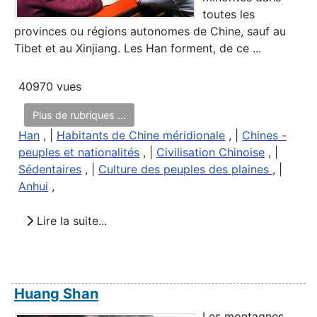
toutes les
provinces ou régions autonomes de Chine, sauf au
Tibet et au Xinjiang. Les Han forment, de ce ...
40970 vues
Plus de rubriques ...
Han
, |
Habitants de Chine méridionale
, |
Chines -
peuples et nationalités
, |
Civilisation Chinoise
, |
Sédentaires
, |
Culture des peuples des plaines
, |
Anhui
,
Lire la suite...
Huang Shan
Les montagnes