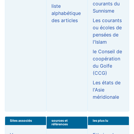
courants du
liste
Sunnisme
alphabétique
des articles
Les courants
ou écoles de
pensées de
l'Islam
le Conseil de
coopération
du Golfe
(CCG)
Les états de
l'Asie
méridionale
Sites associés
sources et
les plus lu
références