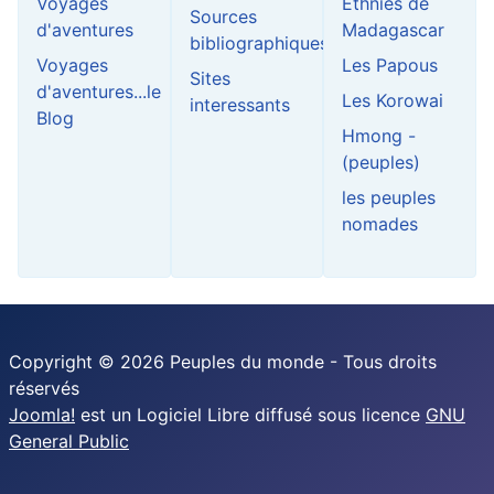
Voyages
Ethnies de
Sources
d'aventures
Madagascar
bibliographiques
Voyages
Les Papous
Sites
d'aventures...le
Les Korowai
interessants
Blog
Hmong -
(peuples)
les peuples
nomades
Copyright © 2026 Peuples du monde - Tous droits
réservés
Joomla!
est un Logiciel Libre diffusé sous licence
GNU
General Public