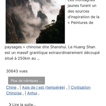
jaunes furent un
des sources
d’inspiration de la
« Peintures de
paysages » chinoise dite Shanshui. Le Huang Shan
est un massif granitique extraordinairement découpé
situé à 250km au ...
30643 vues
Plus de rubriques ...
Chine
, |
Asie de l est (tempérée)
, |
Civilisation
Chinoise
, |
Anhui
,
Lire la suite...