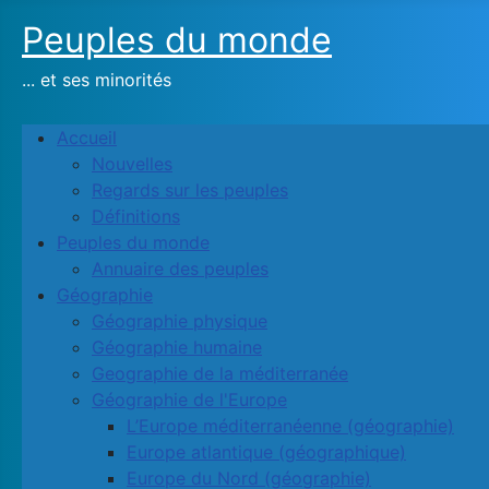
Peuples du monde
... et ses minorités
Accueil
Nouvelles
Regards sur les peuples
Définitions
Peuples du monde
Annuaire des peuples
Géographie
Géographie physique
Géographie humaine
Geographie de la méditerranée
Géographie de l'Europe
L’Europe méditerranéenne (géographie)
Europe atlantique (géographique)
Europe du Nord (géographie)