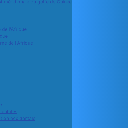
st méridionale du golfe de Guinée
 de l'Afrique
ique
rne de l'Afrique
e
identales
ation occidentale