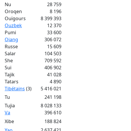
Nu
28 759
Oroqen
8 196
Ouïgours
8 399 393
Ouzbek
12 370
Pumi
33 600
Qiang
306 072
Russe
15 609
Salar
104 503
She
709 592
Sui
406 902
Tajik
41 028
Tatars
4 890
Tibétains
(3)
5 416 021
Tu
241 198
Tujia
8 028 133
Va
396 610
Xibe
188 824
Yao
2 637 421