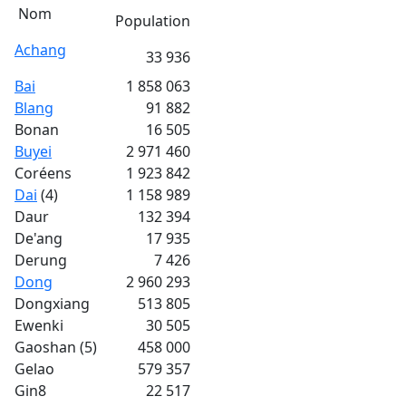
Nom
Population
Achang
33 936
Bai
1 858 063
Blang
91 882
Bonan
16 505
Buyei
2 971 460
Coréens
1 923 842
Dai
(4)
1 158 989
Daur
132 394
De'ang
17 935
Derung
7 426
Dong
2 960 293
Dongxiang
513 805
Ewenki
30 505
Gaoshan (5)
458 000
Gelao
579 357
Gin8
22 517