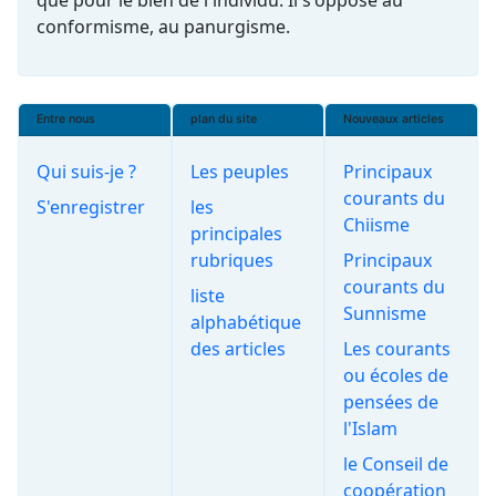
que pour le bien de l'individu. Il s'oppose au
conformisme, au panurgisme.
Entre nous
plan du site
Nouveaux articles
Qui suis-je ?
Les peuples
Principaux
courants du
S'enregistrer
les
Chiisme
principales
rubriques
Principaux
courants du
liste
Sunnisme
alphabétique
des articles
Les courants
ou écoles de
pensées de
l'Islam
le Conseil de
coopération