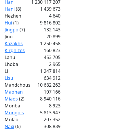
Han
1 230 117 207
Hani
(8)
1 439 673
Hezhen
4 640
Hui
(1)
9 816 802
Jingpo
(7)
132 143
Jino
20 899
Kazakhs
1 250 458
Kirghizes
160 823
Lahu
453 705
Lhoba
2 965
Li
1 247 814
Lisu
634 912
Mandchous
10 682 263
Maonan
107 166
Miaos
(2)
8 940 116
Monba
8 923
Mongols
5 813 947
Mulao
207 352
Naxi
(6)
308 839