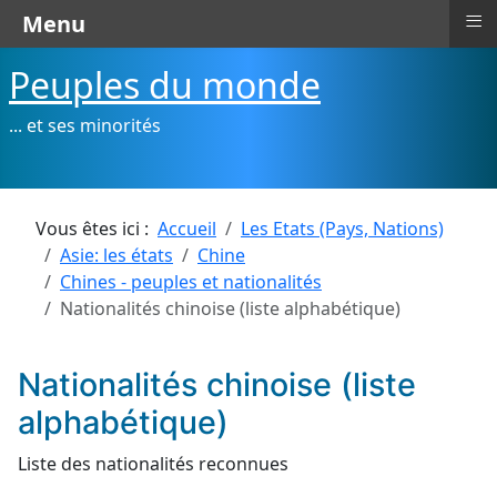
≡
Menu
Peuples du monde
... et ses minorités
Vous êtes ici :
Accueil
Les Etats (Pays, Nations)
Asie: les états
Chine
Chines - peuples et nationalités
Nationalités chinoise (liste alphabétique)
Nationalités chinoise (liste
alphabétique)
Liste des nationalités reconnues