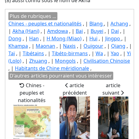
(8) aussi connu sous le nom de Akha
Plus de rubriques ...
Chines - peuples et nationalités
, |
Blang
, |
Achang
,
|
Akha (Hani)
, |
Amdowa
, |
Bai
, |
Buyei
, |
Dai
, |
Dong
, |
Han
, |
H Mong (Miao)
, |
Hui
, |
Jingpo
, |
Khampa
, |
Maonan
, |
Naxis
, |
Ouïgour
, |
Qiang
, |
Taï
, |
Tibétains
, |
Tibéto-birmans
, |
Wa
, |
Yao
, |
Yi
(Lolo)
, |
Zhuang
, |
Mongols
, |
Civilisation Chinoise
, |
Habitants de Chine méridionale
,
D'autres articles pourraient vous intéresser
Chines -
article
article
peuples et
précédent
suivant
nationalités