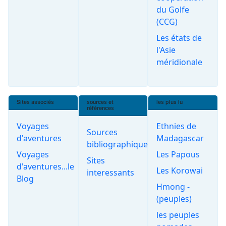
du Golfe
(CCG)
Les états de
l'Asie
méridionale
Sites associés
sources et
les plus lu
références
Voyages
Ethnies de
Sources
d'aventures
Madagascar
bibliographiques
Voyages
Les Papous
Sites
d'aventures...le
Les Korowai
interessants
Blog
Hmong -
(peuples)
les peuples