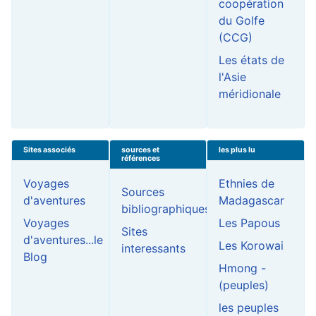
coopération
du Golfe
(CCG)
Les états de
l'Asie
méridionale
Sites associés
sources et
les plus lu
références
Voyages
Ethnies de
Sources
d'aventures
Madagascar
bibliographiques
Voyages
Les Papous
Sites
d'aventures...le
Les Korowai
interessants
Blog
Hmong -
(peuples)
les peuples