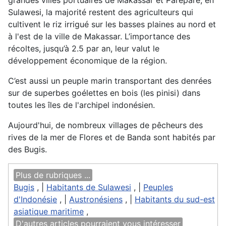
grandes villes portuaires de Makassar et Parepare, en
Sulawesi, la majorité restent des agriculteurs qui
cultivent le riz irrigué sur les basses plaines au nord et
à l'est de la ville de Makassar. L’importance des
récoltes, jusqu’à 2.5 par an, leur valut le
développement économique de la région.
C’est aussi un peuple marin transportant des denrées
sur de superbes goélettes en bois (les pinisi) dans
toutes les îles de l'archipel indonésien.
Aujourd'hui, de nombreux villages de pêcheurs des
rives de la mer de Flores et de Banda sont habités par
des Bugis.
Plus de rubriques ...
Bugis
, |
Habitants de Sulawesi
, |
Peuples
d'Indonésie
, |
Austronésiens
, |
Habitants du sud-est
asiatique maritime
,
D'autres articles pourraient vous intéresser