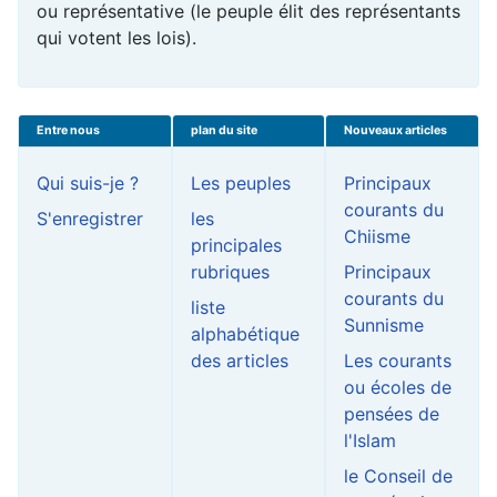
ou représentative (le peuple élit des représentants
qui votent les lois).
Entre nous
plan du site
Nouveaux articles
Qui suis-je ?
Les peuples
Principaux
courants du
S'enregistrer
les
Chiisme
principales
rubriques
Principaux
courants du
liste
Sunnisme
alphabétique
des articles
Les courants
ou écoles de
pensées de
l'Islam
le Conseil de