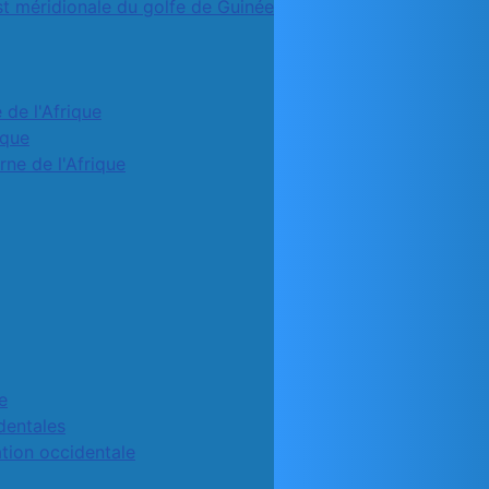
st méridionale du golfe de Guinée
 de l'Afrique
ique
rne de l'Afrique
e
identales
ation occidentale