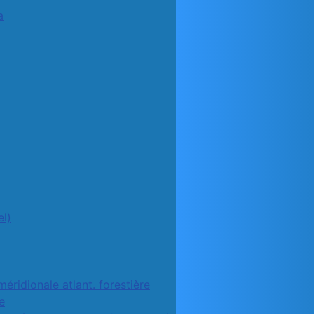
a
l)
méridionale atlant. forestière
e