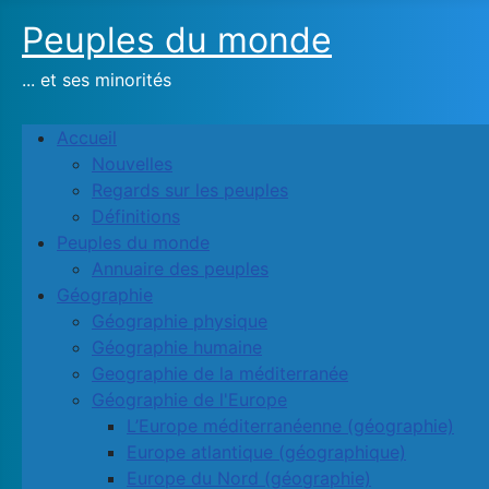
Peuples du monde
... et ses minorités
Accueil
Nouvelles
Regards sur les peuples
Définitions
Peuples du monde
Annuaire des peuples
Géographie
Géographie physique
Géographie humaine
Geographie de la méditerranée
Géographie de l'Europe
L’Europe méditerranéenne (géographie)
Europe atlantique (géographique)
Europe du Nord (géographie)