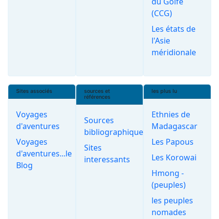
du Golfe
(CCG)
Les états de
l'Asie
méridionale
Sites associés
sources et
les plus lu
références
Voyages
Ethnies de
Sources
d'aventures
Madagascar
bibliographiques
Voyages
Les Papous
Sites
d'aventures...le
Les Korowai
interessants
Blog
Hmong -
(peuples)
les peuples
nomades