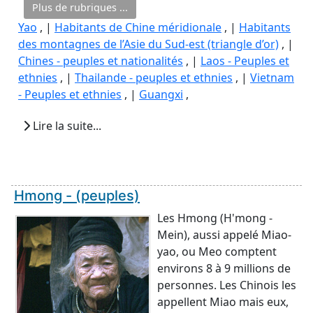
Plus de rubriques ...
Yao
, |
Habitants de Chine méridionale
, |
Habitants
des montagnes de l’Asie du Sud-est (triangle d’or)
, |
Chines - peuples et nationalités
, |
Laos - Peuples et
ethnies
, |
Thailande - peuples et ethnies
, |
Vietnam
- Peuples et ethnies
, |
Guangxi
,
Lire la suite...
Hmong - (peuples)
Les Hmong (H'mong -
Mein), aussi appelé Miao-
yao, ou Meo comptent
environs 8 à 9 millions de
personnes. Les Chinois les
appellent Miao mais eux,