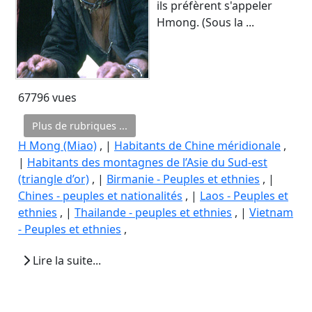
ils préfèrent s'appeler
Hmong. (Sous la ...
67796 vues
Plus de rubriques ...
H Mong (Miao)
, |
Habitants de Chine méridionale
,
|
Habitants des montagnes de l’Asie du Sud-est
(triangle d’or)
, |
Birmanie - Peuples et ethnies
, |
Chines - peuples et nationalités
, |
Laos - Peuples et
ethnies
, |
Thailande - peuples et ethnies
, |
Vietnam
- Peuples et ethnies
,
Lire la suite...