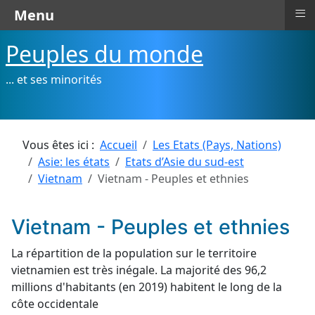
≡
Menu
Peuples du monde
... et ses minorités
Vous êtes ici :
Accueil
Les Etats (Pays, Nations)
Asie: les états
Etats d’Asie du sud-est
Vietnam
Vietnam - Peuples et ethnies
Vietnam - Peuples et ethnies
La répartition de la population sur le territoire
vietnamien est très inégale. La majorité des 96,2
millions d'habitants (en 2019) habitent le long de la
côte occidentale