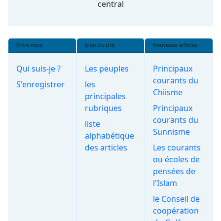
central
Entre nous
plan du site
Nouveaux articles
Qui suis-je ?
Les peuples
Principaux
courants du
S'enregistrer
les
Chiisme
principales
rubriques
Principaux
courants du
liste
Sunnisme
alphabétique
des articles
Les courants
ou écoles de
pensées de
l'Islam
le Conseil de
coopération