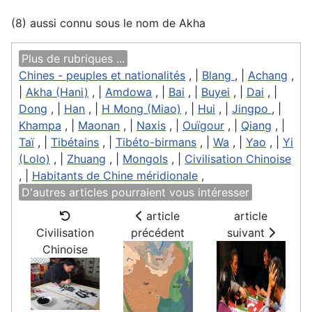
(8) aussi connu sous le nom de Akha
Plus de rubriques ...
Chines - peuples et nationalités
, |
Blang
, |
Achang
,
|
Akha (Hani)
, |
Amdowa
, |
Bai
, |
Buyei
, |
Dai
, |
Dong
, |
Han
, |
H Mong (Miao)
, |
Hui
, |
Jingpo
, |
Khampa
, |
Maonan
, |
Naxis
, |
Ouïgour
, |
Qiang
, |
Taï
, |
Tibétains
, |
Tibéto-birmans
, |
Wa
, |
Yao
, |
Yi
(Lolo)
, |
Zhuang
, |
Mongols
, |
Civilisation Chinoise
, |
Habitants de Chine méridionale
,
D'autres articles pourraient vous intéresser
article
article
Civilisation
précédent
suivant
Chinoise