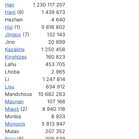
Han
1 230 117 207
Hani
(8)
1 439 673
Hezhen
4 640
Hui
(1)
9 816 802
Jingpo
(7)
132 143
Jino
20 899
Kazakhs
1 250 458
Kirghizes
160 823
Lahu
453 705
Lhoba
2 965
Li
1 247 814
Lisu
634 912
Mandchous
10 682 263
Maonan
107 166
Miaos
(2)
8 940 116
Monba
8 923
Mongols
5 813 947
Mulao
207 352
Naxi
(6)
308 839