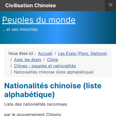
≡
Civilisation Chinoise
Peuples du monde
... et ses minorités
Vous êtes ici :
Accueil
Les Etats (Pays, Nations)
Asie: les états
Chine
Chines - peuples et nationalités
Nationalités chinoise (liste alphabétique)
Nationalités chinoise (liste
alphabétique)
Liste des nationalités reconnues
par le gouvernement Chinois: