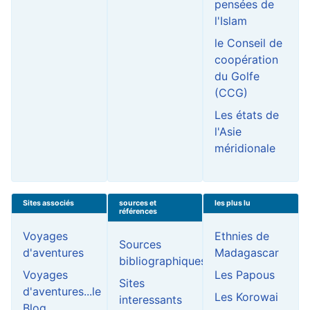
pensées de
l'Islam
le Conseil de
coopération
du Golfe
(CCG)
Les états de
l'Asie
méridionale
Sites associés
sources et
les plus lu
références
Voyages
Ethnies de
Sources
d'aventures
Madagascar
bibliographiques
Voyages
Les Papous
Sites
d'aventures...le
Les Korowai
interessants
Blog