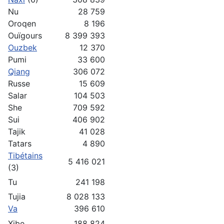
Nu
28 759
Oroqen
8 196
Ouïgours
8 399 393
Ouzbek
12 370
Pumi
33 600
Qiang
306 072
Russe
15 609
Salar
104 503
She
709 592
Sui
406 902
Tajik
41 028
Tatars
4 890
Tibétains
5 416 021
(3)
Tu
241 198
Tujia
8 028 133
Va
396 610
Xibe
188 824