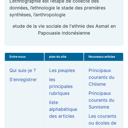
L’ethnographie est l’étape de collecte des
données, l’ethnologie le stade des premières
synthèses, l’anthropologie
etude de la vie sociale de l'ethnie des Asmat en
Papouasie indonésienne
Entre nous
plan du site
Nouveaux articles
Qui suis-je ?
Les peuples
Principaux
courants du
S'enregistrer
les
Chiisme
principales
rubriques
Principaux
courants du
liste
Sunnisme
alphabétique
des articles
Les courants
ou écoles de