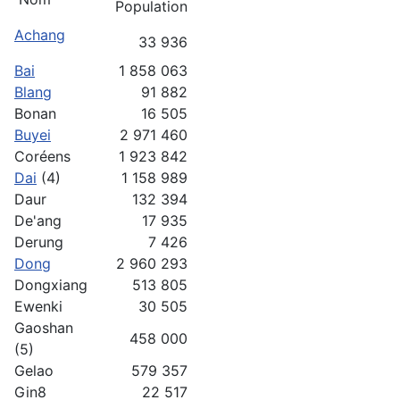
Population
Achang
33 936
Bai
1 858 063
Blang
91 882
Bonan
16 505
Buyei
2 971 460
Coréens
1 923 842
Dai
(4)
1 158 989
Daur
132 394
De'ang
17 935
Derung
7 426
Dong
2 960 293
Dongxiang
513 805
Ewenki
30 505
Gaoshan
458 000
(5)
Gelao
579 357
Gin8
22 517